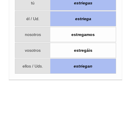
tú
estriegas
él / Ud.
estriega
nosotros
estregamos
vosotros
estregáis
ellos / Uds.
estriegan