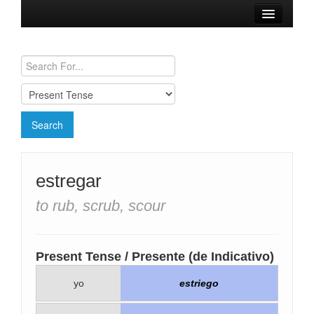
Browse Verbs
Conjugation Charts
Need a Spanish Tutor?
estregar
to rub, scrub, scour
Present Tense / Presente (de Indicativo)
yo
estriego