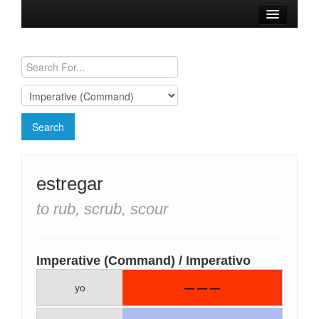
Browse Verbs
Conjugation Charts
Need a Spanish Tutor?
estregar
to rub, scrub, scour
Imperative (Command) / Imperativo
yo
— — —