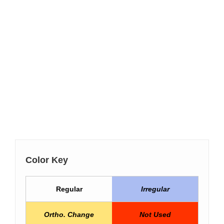
Color Key
Regular
Irregular
Ortho. Change
Not Used