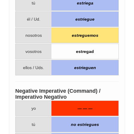
tú
estriega
él / Ud.
estriegue
nosotros
estreguemos
vosotros
estregad
ellos / Uds.
estrieguen
Negative Imperative (Command) /
Imperativo Negativo
yo
— — —
tú
no estriegues