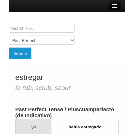
Browse Verbs
Conjugation Charts
Need a Spanish Tutor?
estregar
to rub, scrub, scour
Past Perfect Tense / Pluscuamperfecto
(de Indicativo)
yo
había estregado