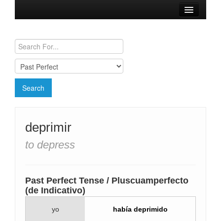
Browse Verbs
Conjugation Charts
Need a Spanish Tutor?
deprimir
to depress
Past Perfect Tense / Pluscuamperfecto
(de Indicativo)
yo
había deprimido