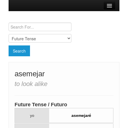
Browse Verbs
Conjugation Charts
Need a Spanish Tutor?
asemejar
to look alike
Future Tense / Futuro
yo
asemejaré