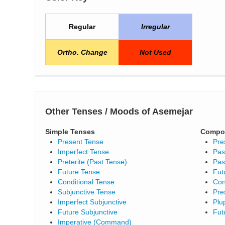
Regular
Irregular
Ortho. Change
Not Used
Other Tenses / Moods of Asemejar
Simple Tenses
Compo
Present Tense
Pre
Imperfect Tense
Pas
Preterite (Past Tense)
Pas
Future Tense
Fut
Conditional Tense
Con
Subjunctive Tense
Pre
Imperfect Subjunctive
Plu
Future Subjunctive
Fut
Imperative (Command)