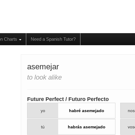
on Charts
Need a Spanish Tutor?
asemejar
to look alike
Future Perfect / Futuro Perfecto
yo
habré asemejado
nos
tú
habrás asemejado
vos