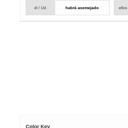
él / Ud.
habrá asemejado
ellos
Color Key