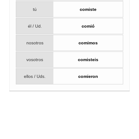
tú
comiste
él / Ud.
comió
nosotros
comimos
vosotros
comisteis
ellos / Uds.
comieron