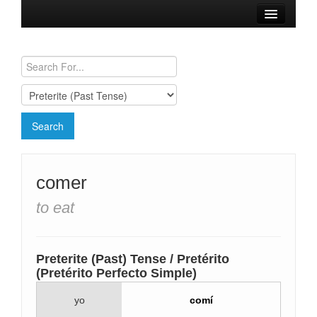
Browse Verbs
Conjugation Charts
Need a Spanish Tutor?
comer
to eat
Preterite (Past) Tense / Pretérito
(Pretérito Perfecto Simple)
yo
comí