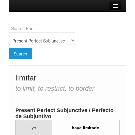
Browse Verbs
Conjugation Charts
Need a Spanish Tutor?
limitar
to limit, to restrict; to border
Present Perfect Subjunctive / Perfecto
de Subjuntivo
yo
haya limitado