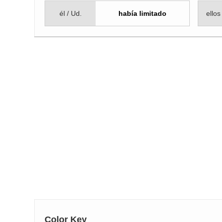
él / Ud.
había limitado
ellos
Color Key