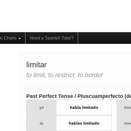
on Charts
Need a Spanish Tutor?
limitar
to limit, to restrict; to border
Past Perfect Tense / Pluscuamperfecto (de
yo
había limitado
nos
tú
habías limitado
vos