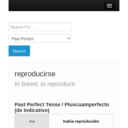
Browse Verbs
Conjugation Charts
Need a Spanish Tutor?
reproducirse
to breed, to reproduce
Past Perfect Tense / Pluscuamperfecto
(de Indicativo)
me
había reproducido