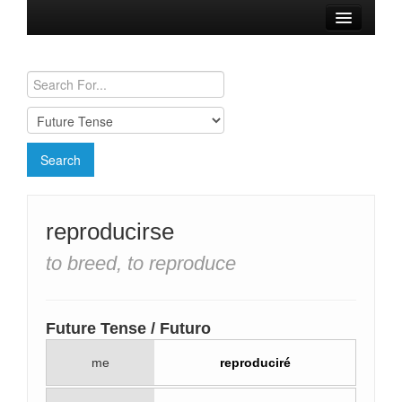
Browse Verbs
Conjugation Charts
Need a Spanish Tutor?
reproducirse
to breed, to reproduce
Future Tense / Futuro
me
reproduciré