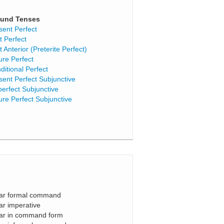
und Tenses
sent Perfect
t Perfect
t Anterior (Preterite Perfect)
ure Perfect
ditional Perfect
sent Perfect Subjunctive
perfect Subjunctive
ure Perfect Subjunctive
gar formal command
gar imperative
gar in command form