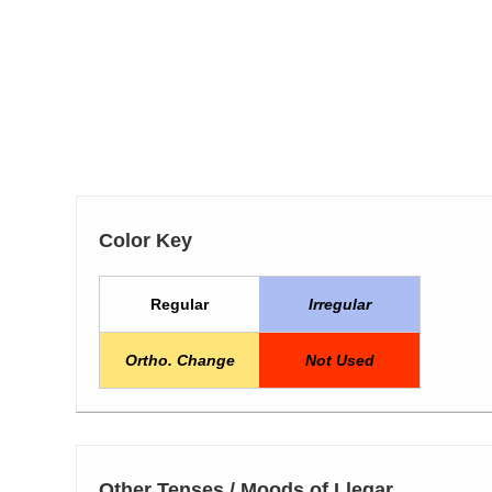
Color Key
Regular
Irregular
Ortho. Change
Not Used
Other Tenses / Moods of Llegar