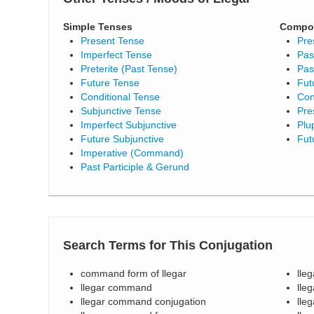
Simple Tenses
Compo
Present Tense
Pre
Imperfect Tense
Pas
Preterite (Past Tense)
Pas
Future Tense
Fut
Conditional Tense
Con
Subjunctive Tense
Pre
Imperfect Subjunctive
Plu
Future Subjunctive
Fut
Imperative (Command)
Past Participle & Gerund
Search Terms for This Conjugation
command form of llegar
lle
llegar command
lle
llegar command conjugation
lle