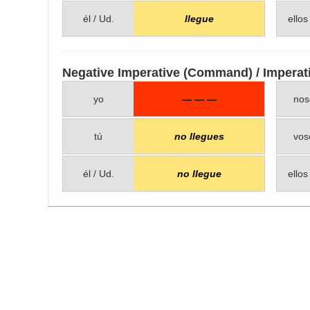
él / Ud.
llegue
ellos
Negative Imperative (Command) / Imperat
yo
— — —
nos
tú
no llegues
vos
él / Ud.
no llegue
ellos