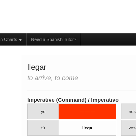
on Charts
Need a Spanish Tutor?
llegar
to arrive, to come
Imperative (Command) / Imperativo
yo
— — —
nos
tú
llega
vos