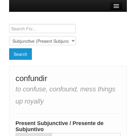
Browse Verbs
Conjugation Charts
Need a Spanish Tutor?
confundir
to confuse, confound, mess things
up royally
Present Subjunctive / Presente de
Subjuntivo