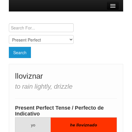
Browse Verbs
Conjugation Charts
Need a Spanish Tutor?
lloviznar
to rain lightly, drizzle
Present Perfect Tense / Perfecto de
Indicativo
yo
he lloviznado