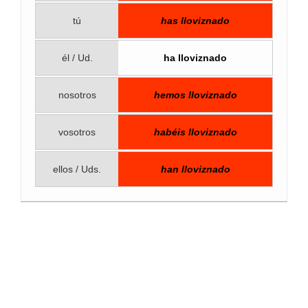
tú
has lloviznado
él / Ud.
ha lloviznado
nosotros
hemos lloviznado
vosotros
habéis lloviznado
ellos / Uds.
han lloviznado