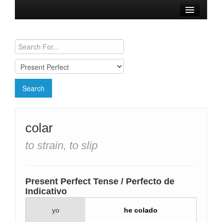
Browse Verbs
Conjugation Charts
Need a Spanish Tutor?
colar
to strain, to slip
Present Perfect Tense / Perfecto de
Indicativo
yo
he colado