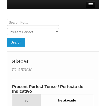
Browse Verbs
Conjugation Charts
Need a Spanish Tutor?
atacar
to attack
Present Perfect Tense / Perfecto de
Indicativo
yo
he atacado