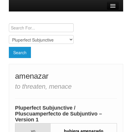
Browse Verbs
Conjugation Charts
Need a Spanish Tutor?
amenazar
to threaten, menace
Pluperfect Subjunctive /
Pluscuamperfecto de Subjuntivo –
Version 1
yo
hubiera amenazado