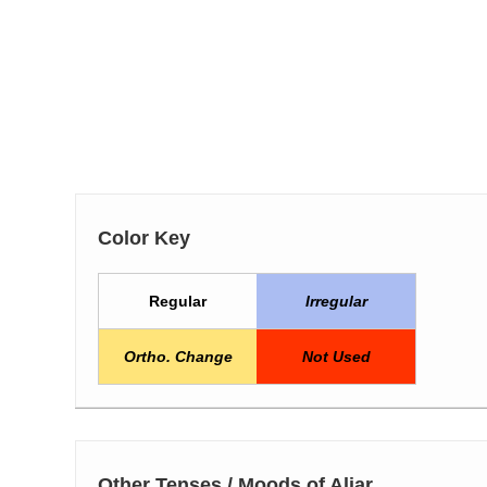
Color Key
Regular
Irregular
Ortho. Change
Not Used
Other Tenses / Moods of Aliar