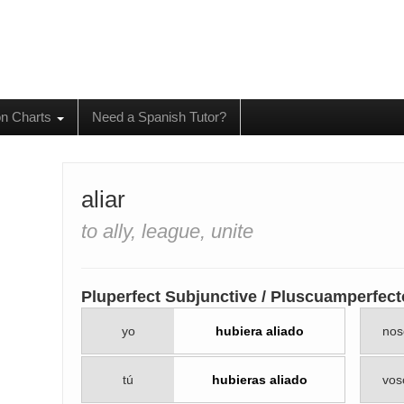
on Charts
Need a Spanish Tutor?
aliar
to ally, league, unite
Pluperfect Subjunctive / Pluscuamperfect
yo
hubiera aliado
nos
tú
hubieras aliado
vos