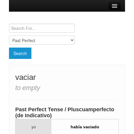
Browse Verbs
Conjugation Charts
Need a Spanish Tutor?
vaciar
to empty
Past Perfect Tense / Pluscuamperfecto
(de Indicativo)
yo
había vaciado