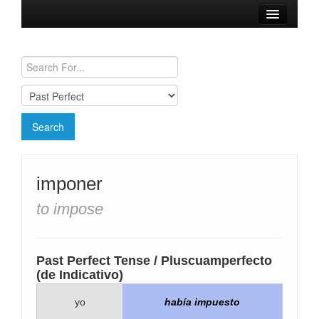
Browse Verbs
Conjugation Charts
Need a Spanish Tutor?
imponer
to impose
Past Perfect Tense / Pluscuamperfecto
(de Indicativo)
yo
había impuesto