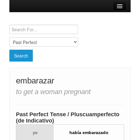
Browse Verbs
Conjugation Charts
Need a Spanish Tutor?
embarazar
to get a woman pregnant
Past Perfect Tense / Pluscuamperfecto
(de Indicativo)
yo
había embarazado