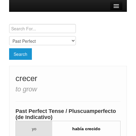
Browse Verbs
Conjugation Charts
Need a Spanish Tutor?
crecer
to grow
Past Perfect Tense / Pluscuamperfecto
(de Indicativo)
yo
había crecido