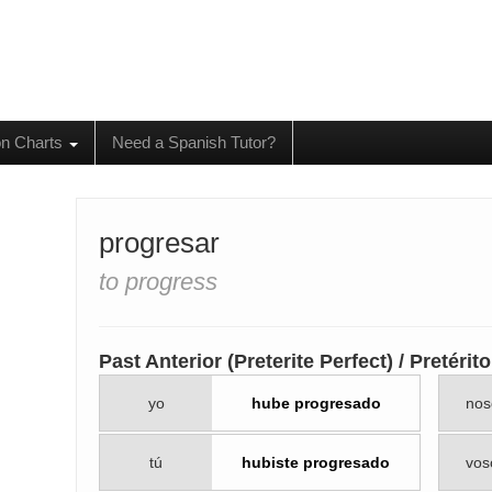
on Charts
Need a Spanish Tutor?
progresar
to progress
Past Anterior (Preterite Perfect) / Pretérit
yo
hube progresado
nos
tú
hubiste progresado
vos