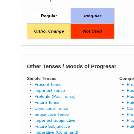
Regular
Irregular
Ortho. Change
Not Used
Other Tenses / Moods of Progresar
Simple Tenses
Compo
Present Tense
Pre
Imperfect Tense
Pas
Preterite (Past Tense)
Pas
Future Tense
Fut
Conditional Tense
Con
Subjunctive Tense
Pre
Imperfect Subjunctive
Plu
Future Subjunctive
Fut
Imperative (Command)