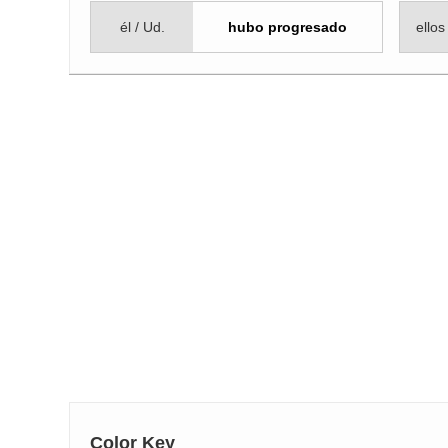
él / Ud.
hubo progresado
ellos
Color Key