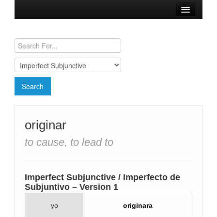
Browse Verbs
Conjugation Charts
Need a Spanish Tutor?
originar
to cause, to lead to
Imperfect Subjunctive / Imperfecto de
Subjuntivo – Version 1
yo
originara