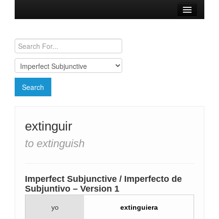
Browse Verbs
Conjugation Charts
Need a Spanish Tutor?
extinguir
to extinguish
Imperfect Subjunctive / Imperfecto de
Subjuntivo – Version 1
yo
extinguiera