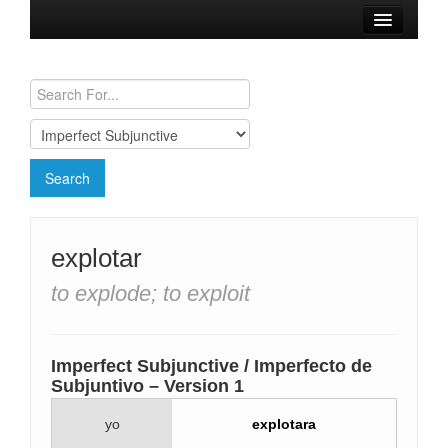
Browse Verbs
Conjugation Charts
Need a Spanish Tutor?
explotar
to explode; to exploit
Imperfect Subjunctive / Imperfecto de
Subjuntivo – Version 1
yo
explotara