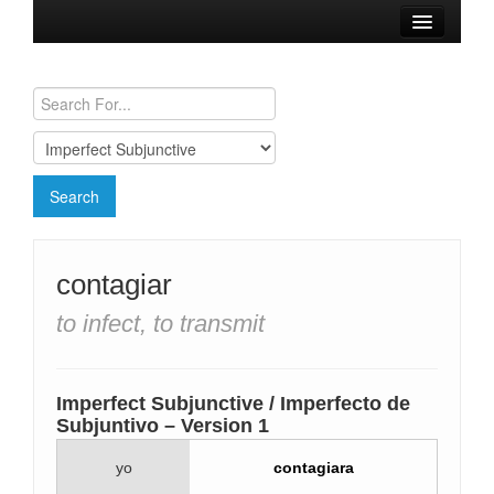
Browse Verbs
Conjugation Charts
Need a Spanish Tutor?
contagiar
to infect, to transmit
Imperfect Subjunctive / Imperfecto de
Subjuntivo – Version 1
yo
contagiara