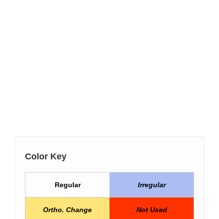
Color Key
Regular
Irregular
Ortho. Change
Not Used