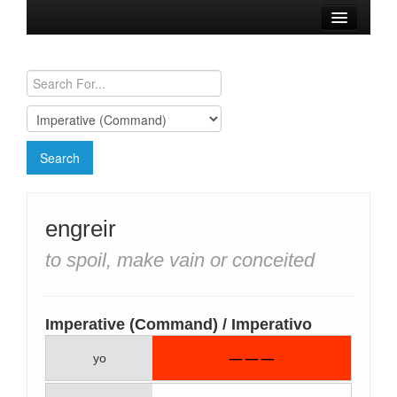
Browse Verbs
Conjugation Charts
Need a Spanish Tutor?
engreir
to spoil, make vain or conceited
Imperative (Command) / Imperativo
yo
— — —