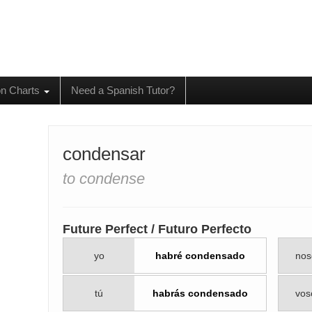
on Charts
Need a Spanish Tutor?
condensar
to condense
Future Perfect / Futuro Perfecto
yo
habré condensado
nos
tú
habrás condensado
vos