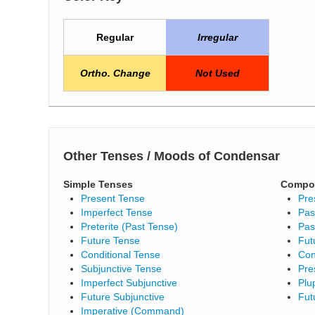
Regular
Irregular
Ortho. Change
Not Used
Other Tenses / Moods of Condensar
Simple Tenses
Compo
Present Tense
Pre
Imperfect Tense
Pas
Preterite (Past Tense)
Pas
Future Tense
Fut
Conditional Tense
Con
Subjunctive Tense
Pre
Imperfect Subjunctive
Plu
Future Subjunctive
Fut
Imperative (Command)