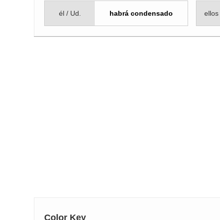
él / Ud.
habrá condensado
ellos
Color Key