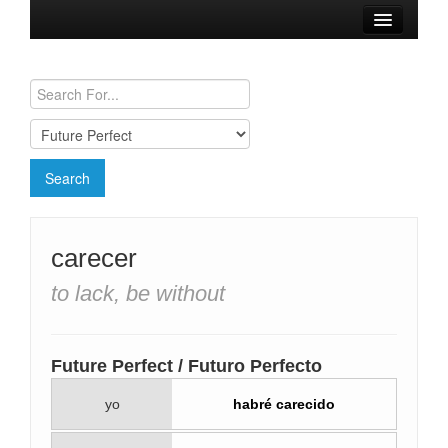
Browse Verbs
Conjugation Charts
Need a Spanish Tutor?
carecer
to lack, be without
Future Perfect / Futuro Perfecto
yo
habré carecido