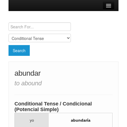
Browse Verbs
Conjugation Charts
Need a Spanish Tutor?
abundar
to abound
Conditional Tense / Condicional
(Potencial Simple)
yo
abundaría