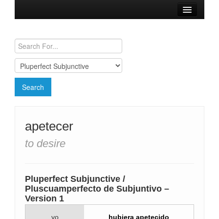
Browse Verbs
Conjugation Charts
Need a Spanish Tutor?
apetecer
to desire
Pluperfect Subjunctive /
Pluscuamperfecto de Subjuntivo –
Version 1
yo
hubiera apetecido